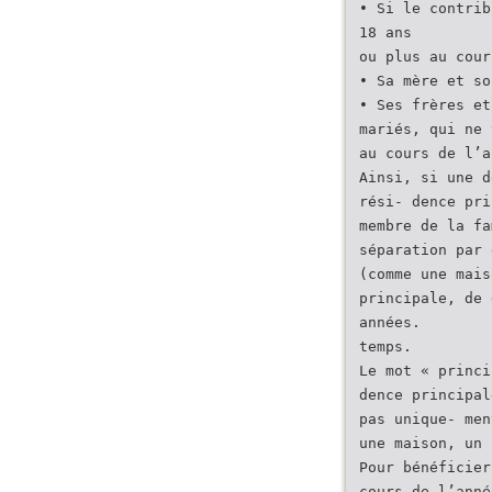
• Si le contrib
18 ans
ou plus au cour
• Sa mère et so
• Ses frères et
mariés, qui ne 
au cours de l’a
Ainsi, si une d
rési- dence pri
membre de la fa
séparation par 
(comme une mais
principale, de 
années.
temps.
Le mot « princi
dence principal
pas unique- men
une maison, un 
Pour bénéficier
cours de l’anné