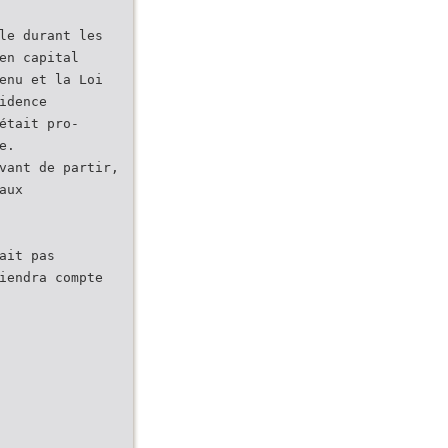
le durant les
en capital
enu et la Loi
idence
était pro-
e.
vant de partir,
aux
ait pas
iendra compte