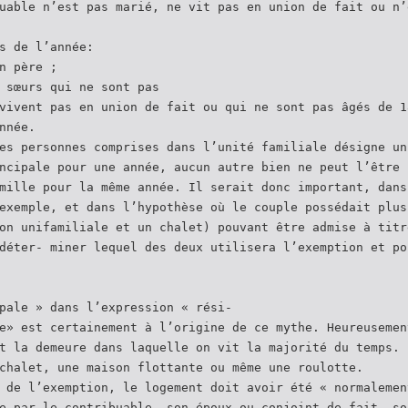
uable n’est pas marié, ne vit pas en union de fait ou n’
s de l’année:
n père ;
 sœurs qui ne sont pas
vivent pas en union de fait ou qui ne sont pas âgés de 1
nnée.
es personnes comprises dans l’unité familiale désigne un
ncipale pour une année, aucun autre bien ne peut l’être 
mille pour la même année. Il serait donc important, dans
exemple, et dans l’hypothèse où le couple possédait plus
on unifamiliale et un chalet) pouvant être admise à titr
déter- miner lequel des deux utilisera l’exemption et po
pale » dans l’expression « rési-
e» est certainement à l’origine de ce mythe. Heureusemen
t la demeure dans laquelle on vit la majorité du temps. 
chalet, une maison flottante ou même une roulotte.
 de l’exemption, le logement doit avoir été « normalemen
e par le contribuable, son époux ou conjoint de fait, so