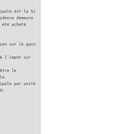
ipale est la Si
idence demeure
 été acheté
ion sur le gain
é l’impôt sur
être le
le.
ipale par unité
d: