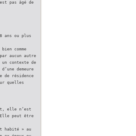
est pas âgé de
8 ans ou plus
 bien comme
par aucun autre
 un contexte de
 d’une demeure
e de résidence
ur quelles
t, elle n’est
Elle peut être
t habité » au
n ex-époux ou